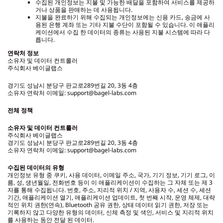
수집된 개인정보는 지불 및 가능한 배달을 포함하여 서비스를 제공하
거나 상품을 판매하는 데 사용됩니다.
지불을 완료하기 위해 수집되는 개인정보에는 신용 카드, 송금에 사
용된 은행 계좌 또는 기타 지불 수단이 포함될 수 있습니다. 이 애플리
케이션에서 수집 한 데이터의 종류는 사용된 지불 시스템에 따라 다
릅니다.
연락처 정보
소유자 및 데이터 컨트롤러
주식회사 베이글랩스
경기도 성남시 분당구 판교로289번길 20, 3동 4층
소유자 연락처 이메일: support@bagel-labs.com
전체 정책
소유자 및 데이터 컨트롤러
주식회사 베이글랩스
경기도 성남시 분당구 판교로289번길 20, 3동 4층
소유자 연락처 이메일: support@bagel-labs.com
수집된 데이터의 유형
개인정보 유형 중 쿠키, 사용 데이터, 이메일 주소, 국가, 기기 정보, 기기 로그, 이
름, 성, 생년월일, 전화번호 등이 이 애플리케이션이 수집하는 그 자체 또는 제 3
자를 통해 수집됩니다. 번호, 주소, 지리적 위치 / 지역, 사용자 수, 세션 수, 세션
기간, 애플리케이션 열기, 애플리케이션 업데이트, 첫 번째 시작, 운영 체제, 대략
적인 위치 권한(연속), Bluetooth 공유 권한, 상태 데이터 읽기 권한, 저장 또는
기록하지 않고 다양한 유형의 데이터, 신체 측정 및 색인, 서비스 및 지리적 위치
를 사용하는 동안 전달 된 데이터.