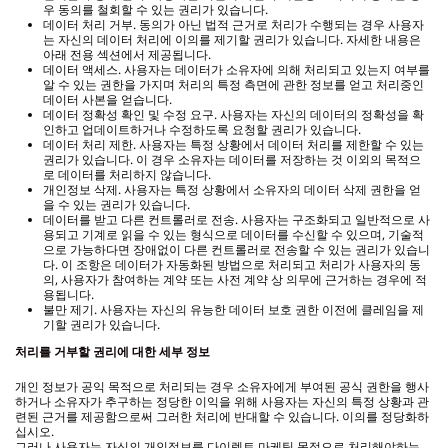
우 동의를 철회할 수 있는 권리가 있습니다.
데이터 처리 거부. 동의가 아닌 법적 근거로 처리가 수행되는 경우 사용자
는 자신의 데이터 처리에 이의를 제기할 권리가 있습니다. 자세한 내용은
아래 전용 섹션에서 제공됩니다.
데이터 액세스. 사용자는 데이터가 소유자에 의해 처리되고 있는지 여부를
알 수 있는 권한을 가지며 처리의 특정 측면에 관한 정보를 얻고 처리중인
데이터 사본을 얻습니다.
데이터 정확성 확인 및 수정 요구. 사용자는 자신의 데이터의 정확성을 확
인하고 업데이트하거나 수정하도록 요청할 권리가 있습니다.
데이터 처리 제한. 사용자는 특정 상황에서 데이터 처리를 제한할 수 있는
권리가 있습니다. 이 경우 소유자는 데이터를 저장하는 것 이외의 목적으
로 데이터를 처리하지 않습니다.
개인정보 삭제. 사용자는 특정 상황에서 소유자의 데이터 삭제 권한을 얻
을 수 있는 권리가 있습니다.
데이터를 받고 다른 컨트롤러로 전송. 사용자는 구조화되고 일반적으로 사
용되고 기계로 읽을 수 있는 형식으로 데이터를 수신할 수 있으며, 기술적
으로 가능하다면 장애없이 다른 컨트롤러로 전송할 수 있는 권리가 있습니
다. 이 조항은 데이터가 자동화된 방법으로 처리되고 처리가 사용자의 동
의, 사용자가 참여하는 계약 또는 사전 계약 상 의무에 근거하는 경우에 적
용됩니다.
불만 제기. 사용자는 자신의 유능한 데이터 보호 권한 이전에 클레임을 제
기할 권리가 있습니다.
처리를 거부할 권리에 대한 세부 정보
개인 정보가 공익 목적으로 처리되는 경우 소유자에게 부여된 공식 권한을 행사
하거나 소유자가 추구하는 정당한 이익을 위해 사용자는 자신의 특정 상황과 관
련된 근거를 제공함으로써 그러한 처리에 반대할 수 있습니다. 이의를 정당화하
십시오.
그러나 사용자는 자신의 개인정보를 다이렉트 마케팅 목적으로 처리해야하는