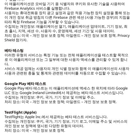
이 애플리케이션은 모바일 기기 용 식별자와 쿠키와 유사한 기술을 사용하여
Firebase Analytics 서비스를 실행합니다.
사용자는 휴대전화용 장치 광고 설정과 같은 적용 가능한 장치 설정을 통해 또는
이 개인 정보 취급 방침의 다른 Firebase 관련 섹션 (사용 가능한 경우)의 지침을
따라 특정 Firebase 기능을 거부할 수 있습니다.
수집되는 개인정보: 애플리케이션 열기, 애플리케이션 업데이트, 기기 정보, 최
초 출시, 지역, 세션 수, 사용자 수, 운영체제, 세션 기간 및 사용 데이터.
처리 장소: 미국 – 개인 정보 보호 정책; 아일랜드 – 개인 정보 보호 정책. Privacy
Shield 참가자.
베타 테스팅
이러한 유형의 서비스는 특정 기능 또는 전체 애플리케이션을 테스트할 목적으
로 이 애플리케이션 또는 그 일부에 대한 사용자 액세스를 관리할 수 있게 합니
다.
서비스 제공 업체는 사용자의 개인 식별 정보와 함께 이 애플리케이션의 사용자
사용과 관련된 충돌 및 통계와 관련된 데이터를 자동으로 수집할 수 있습니다.
Google Play
베타 테스트
Google Play 베타 테스트는 이 애플리케이션에 액세스 한 위치에 따라 Google
LLC 또는 Google Ireland Limited에서 제공하는 베타 테스트 서비스입니다.
수집되는 개인정보: 쿠키, 국가, 기기 정보 및 이메일 주소.
처리 장소: 미국 – 개인 정보 보호 정책; 아일랜드 – 개인 정보 보호 정책.
TestFlight (Apple)
TestFlight는 Apple Inc.에서 제공하는 베타 테스트 서비스입니다.
수집되는 개인정보: 쿠키, 국가, 기기 정보, 기기 로그, 이메일 주소 및 서비스의
개인 정보 보 정책에 명시된 다양한 유형의 데이터.
처리 장소: 미국 – 개인 정보 보호 정책.