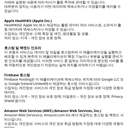
아래에 설명된 내용에 따라 타사가 활동 추적에 관여할 수 있습니다.
대부분의 장치는 사용자가 어떤 데이터에 액세스하거나 저장할지를 제어할 수
있습니다.
Apple HealthKit (Apple Inc.)
HealthKit은 Apple Inc.에서 제공하는 활동 데이터 처리 서비스로, 소유자가 활
동 데이터에 액세스하거나 저장할 수 있습니다.
수집되는 개인정보: 신체 측정 및 색인, 생년월일 및 성별.
처리 장소: 미국 – 개인 정보 보호 정책.
호스팅 및 백엔드 인프라
이 유형의 서비스는 데이터 및 파일을 호스팅하여 이 애플리케이션을 실행하고
배포할 수 있게 해주며 이 애플리케이션의 특정 기능이나 부분을 실행할 준비가
된 인프라를 제공합니다. 이러한 서비스 중 일부는 지리적으로 분산된 서버를 통
해 작동하므로 개인정보가 저장되는 실제 위치를 파악하기가 어렵습니다.
Firebase
호스팅
Firebase Hosting은 이 애플리케이션에 액세스하는 위치에 따라 Google LLC 또
는 Google Ireland Limited에서 제공하는 호스팅 서비스입니다.
수집되는 개인정보: 서비스의 개인 정보 취급 방침에 지정된 대로 다양한 유형의
데이터.
처리 장소: 미국 – 개인 정보 보호 정책; 아일랜드 – 개인 정보 보호 정책. Privacy
Shield 참가자.
Amazon Web Services (AWS) (Amazon Web Services, Inc.)
Amazon Web Services는 Amazon.com Inc.에서 제공하는 호스팅 및 백엔드 서
비스입니다.
수집되는 개인정보: 서비스의 개인 정보 취급 방침에 지정된 대로 다양한 유형의
데이터.