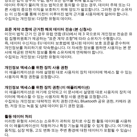
양도는 법적 청구의 수립, 행사 또는 방어를 위해 필요합니다.
데이터 주체가 물리적 또는 법적으로 동의할 수 없는 경우, 데이터 주체 또는 다
른 사람의 중요한 이익을 보호하기 위해 양도가 필요합니다. 그러한 경우 소유자
는 이 신청서를 통해 이전이 이루어진 법적 근거를 사용자에게 알려야 합니다.
수집되는 개인정보: 다양한 유형의 데이터.
표준 계약 조항에 근거한 해외 데이터 전송 (본 신청서)
이것이 법적 근거 인 경우 유럽 연합 (EU)에서 제 3 국으로의 개인정보 전송은 유
럽 집행위원회가 제공하는 “표준 계약 조항”에 따라 소유자가 수행합니다.
즉, 데이터 수신자는 EU 데이터 보호법에 명시된 데이터 보호 표준을 준수하여
개인정보를 처리하기로 약속했습니다. 더 자세한 정보를 원하면 사용자는 본 문
서에 제공된 연락처 정보를 통해 소유자에게 연락해야 합니다.
수집되는 개인정보: 다양한 유형의 데이터.
개인정보 액세스를 위한 장치 사용 권한
이 애플리케이션은 아래 설명된 대로 사용자의 장치 데이터에 액세스 할 수 있는
사용자의 특정 권한을 요청합니다.
개인정보 액세스를 위한 장치 권한 (이 애플리케이션)
이 애플리케이션은 여기에 요약되고 이 문서에서 설명된 대로 사용자의 장치 데
이터에 액세스할 수 있는 사용자의 특정 사용 권한을 요청합니다.
수집되는 개인정보: 대략적인 위치 권한 (연속), Bluetooth 공유 권한, 카메라 권
한, 저장 또는 녹음 및 상태 데이터 읽기 권한 없음.
활동 데이터 처리
이러한 유형의 서비스는 소유주가 귀하의 장치로 수집 한 활동 데이터를 사용하
여 이 애플리케이션이 작동하거나 특정 기능을 제공할 수 있게 합니다. 여기에는
움직임, 심장 박동, 고도 변화 또는 주변 환경에 대한 데이터가 포함될 수 있습니
다.