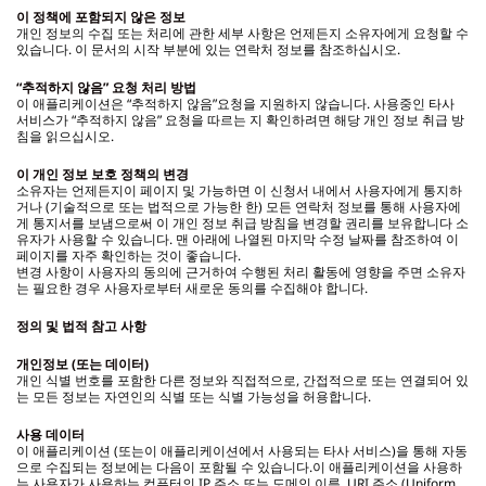
이 정책에 포함되지 않은 정보
개인 정보의 수집 또는 처리에 관한 세부 사항은 언제든지 소유자에게 요청할 수
있습니다. 이 문서의 시작 부분에 있는 연락처 정보를 참조하십시오.
“추적하지 않음” 요청 처리 방법
이 애플리케이션은 “추적하지 않음”요청을 지원하지 않습니다. 사용중인 타사
서비스가 “추적하지 않음” 요청을 따르는 지 확인하려면 해당 개인 정보 취급 방
침을 읽으십시오.
이 개인 정보 보호 정책의 변경
소유자는 언제든지이 페이지 및 가능하면 이 신청서 내에서 사용자에게 통지하
거나 (기술적으로 또는 법적으로 가능한 한) 모든 연락처 정보를 통해 사용자에
게 통지서를 보냄으로써 이 개인 정보 취급 방침을 변경할 권리를 보유합니다 소
유자가 사용할 수 있습니다. 맨 아래에 나열된 마지막 수정 날짜를 참조하여 이
페이지를 자주 확인하는 것이 좋습니다.
변경 사항이 사용자의 동의에 근거하여 수행된 처리 활동에 영향을 주면 소유자
는 필요한 경우 사용자로부터 새로운 동의를 수집해야 합니다.
정의 및 법적 참고 사항
개인정보 (또는 데이터)
개인 식별 번호를 포함한 다른 정보와 직접적으로, 간접적으로 또는 연결되어 있
는 모든 정보는 자연인의 식별 또는 식별 가능성을 허용합니다.
사용 데이터
이 애플리케이션 (또는이 애플리케이션에서 사용되는 타사 서비스)을 통해 자동
으로 수집되는 정보에는 다음이 포함될 수 있습니다.이 애플리케이션을 사용하
는 사용자가 사용하는 컴퓨터의 IP 주소 또는 도메인 이름, URI 주소 (Uniform