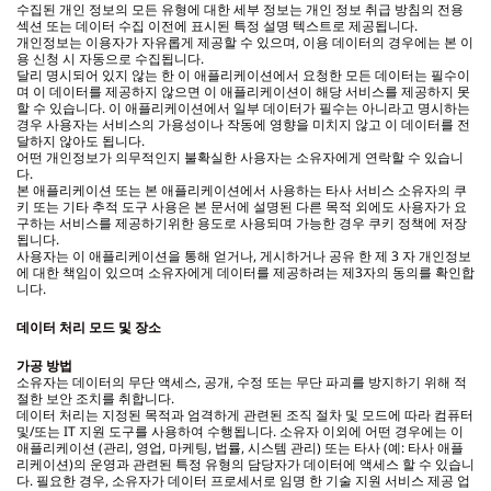
수집된 개인 정보의 모든 유형에 대한 세부 정보는 개인 정보 취급 방침의 전용
섹션 또는 데이터 수집 이전에 표시된 특정 설명 텍스트로 제공됩니다.
개인정보는 이용자가 자유롭게 제공할 수 있으며, 이용 데이터의 경우에는 본 이
용 신청 시 자동으로 수집됩니다.
달리 명시되어 있지 않는 한 이 애플리케이션에서 요청한 모든 데이터는 필수이
며 이 데이터를 제공하지 않으면 이 애플리케이션이 해당 서비스를 제공하지 못
할 수 있습니다. 이 애플리케이션에서 일부 데이터가 필수는 아니라고 명시하는
경우 사용자는 서비스의 가용성이나 작동에 영향을 미치지 않고 이 데이터를 전
달하지 않아도 됩니다.
어떤 개인정보가 의무적인지 불확실한 사용자는 소유자에게 연락할 수 있습니
다.
본 애플리케이션 또는 본 애플리케이션에서 사용하는 타사 서비스 소유자의 쿠
키 또는 기타 추적 도구 사용은 본 문서에 설명된 다른 목적 외에도 사용자가 요
구하는 서비스를 제공하기위한 용도로 사용되며 가능한 경우 쿠키 정책에 저장
됩니다.
사용자는 이 애플리케이션을 통해 얻거나, 게시하거나 공유 한 제 3 자 개인정보
에 대한 책임이 있으며 소유자에게 데이터를 제공하려는 제3자의 동의를 확인합
니다.
데이터 처리 모드 및 장소
가공 방법
소유자는 데이터의 무단 액세스, 공개, 수정 또는 무단 파괴를 방지하기 위해 적
절한 보안 조치를 취합니다.
데이터 처리는 지정된 목적과 엄격하게 관련된 조직 절차 및 모드에 따라 컴퓨터
및/또는 IT 지원 도구를 사용하여 수행됩니다. 소유자 이외에 어떤 경우에는 이
애플리케이션 (관리, 영업, 마케팅, 법률, 시스템 관리) 또는 타사 (예: 타사 애플
리케이션)의 운영과 관련된 특정 유형의 담당자가 데이터에 액세스 할 수 있습니
다. 필요한 경우, 소유자가 데이터 프로세서로 임명 한 기술 지원 서비스 제공 업